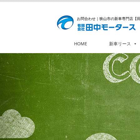
お問合わせ
｜狭山市の新車専門店【
HOME
新車リース
コ
ン
テ
ン
ツ
へ
ス
キ
ッ
プ