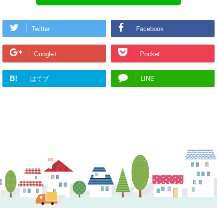
Twitter
Facebook
Google+
Pocket
B!
はてブ
LINE