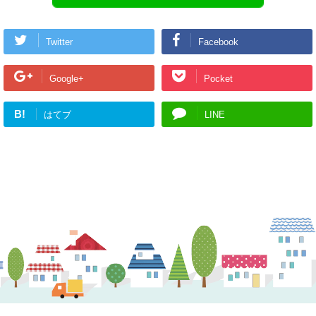
Twitter
Facebook
Google+
Pocket
B!
はてブ
LINE