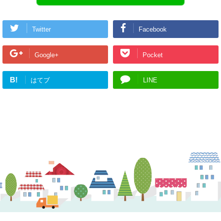
Twitter
Facebook
Google+
Pocket
B!
はてブ
LINE