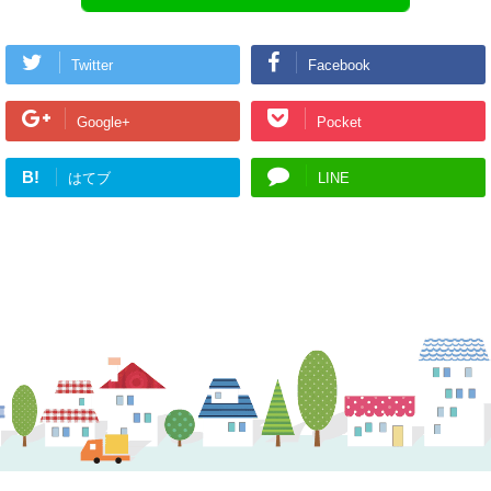
Twitter
Facebook
Google+
Pocket
B!
はてブ
LINE