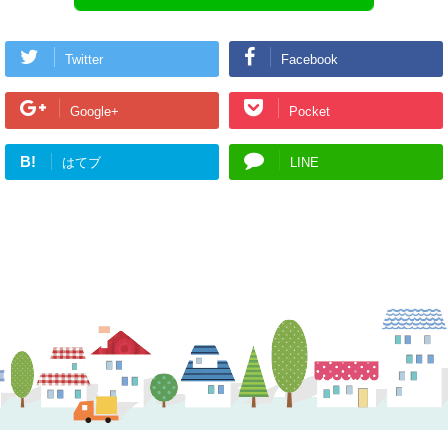
Twitter
Facebook
Google+
Pocket
B!
はてブ
LINE