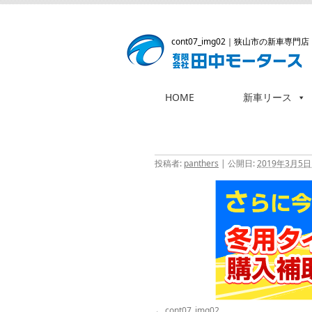
cont07_img02
｜狭山市の新車専門店
HOME
新車リース
コ
ン
テ
ン
投稿者:
panthers
|
公開日:
2019年3月5日
ツ
へ
ス
キ
ッ
プ
cont07_img02