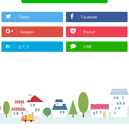
Twitter
Facebook
Google+
Pocket
B!
はてブ
LINE