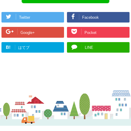
Twitter
Facebook
Google+
Pocket
B!
はてブ
LINE