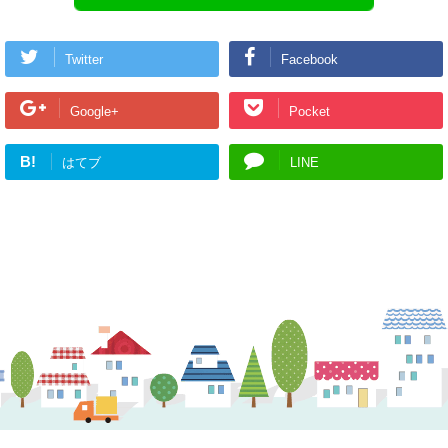
Twitter
Facebook
Google+
Pocket
B!
はてブ
LINE