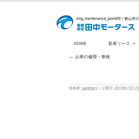
img_mentenance_point09
｜狭山市
HOME
新車リース
コ
ン
←
お車の修理・車検
テ
ン
ツ
へ
投稿者:
panthers
|
公開日:
2018年7月17
ス
キ
ッ
プ