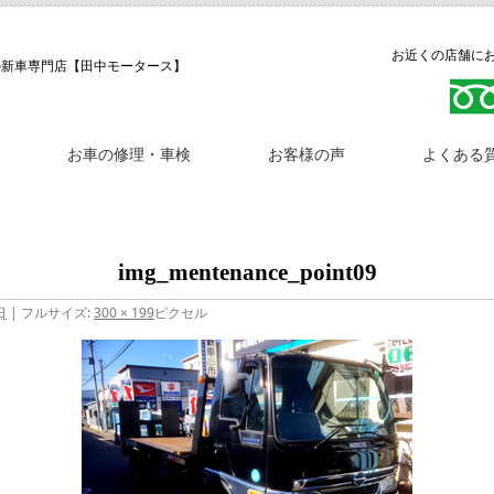
お近くの店舗にお問
の新車専門店【田中モータース】
お車の修理・車検
お客様の声
よくある
img_mentenance_point09
日
|
フルサイズ:
300 × 199
ピクセル