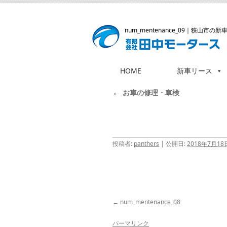
num_mentenance_09
｜狭山市の新
HOME
新車リース
コ
ン
←
お車の修理・車検
テ
ン
ツ
へ
投稿者:
panthers
|
公開日:
2018年7月18
ス
キ
ッ
プ
num_mentenance_08
パーマリンク