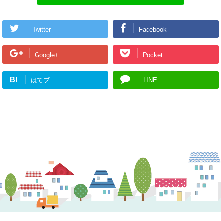
Twitter
Facebook
Google+
Pocket
B!
はてブ
LINE