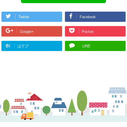
Twitter
Facebook
Google+
Pocket
B!
はてブ
LINE