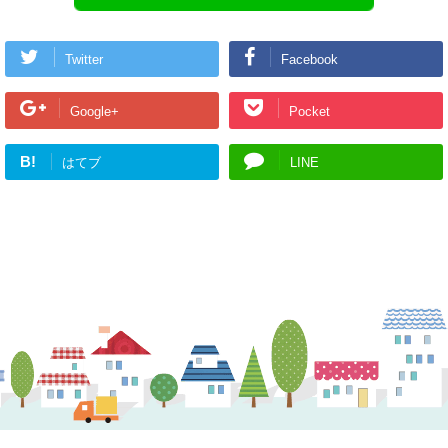
Twitter
Facebook
Google+
Pocket
B!
はてブ
LINE