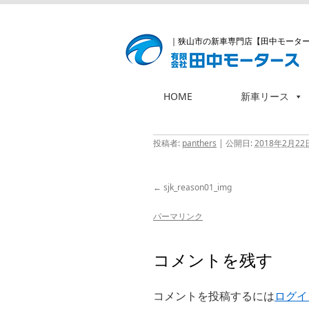
｜狭山市の新車専門店【田中モータ
HOME
新車リース
コ
ン
テ
投稿者:
panthers
|
公開日:
2018年2月22
ン
ツ
sjk_reason01_img
へ
ス
パーマリンク
キ
ッ
コメントを残す
プ
コメントを投稿するには
ログイ