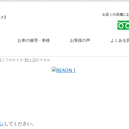
お近くの店舗にお問
ース】
お車の修理・車検
お客様の声
よくある
日
|
フルサイズ:
89 × 72
ピクセル
ン
してください。