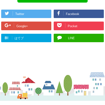
Twitter
Facebook
Google+
Pocket
B!
はてブ
LINE